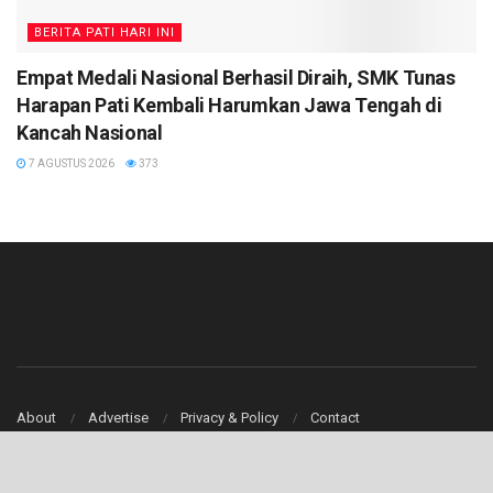
BERITA PATI HARI INI
Empat Medali Nasional Berhasil Diraih, SMK Tunas
Harapan Pati Kembali Harumkan Jawa Tengah di
Kancah Nasional
7 AGUSTUS 2026
373
About
Advertise
Privacy & Policy
Contact
© 2020
patinews.com
- Pati Hari Ini
patinews
.