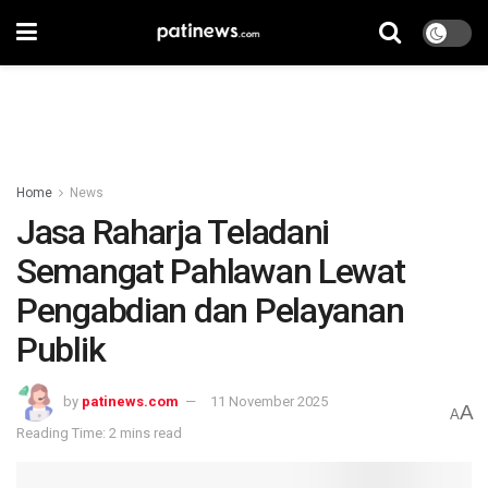
Home
News
Jasa Raharja Teladani
Semangat Pahlawan Lewat
Pengabdian dan Pelayanan
Publik
by
patinews.com
11 November 2025
A
A
Reading Time: 2 mins read