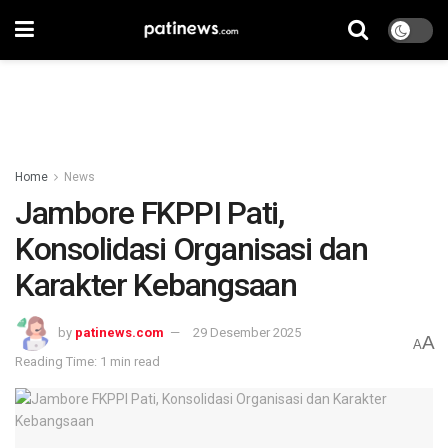
Home
News
Jambore FKPPI Pati,
Konsolidasi Organisasi dan
Karakter Kebangsaan
by
patinews.com
29 Desember 2025
A
A
Reading Time: 1 min read