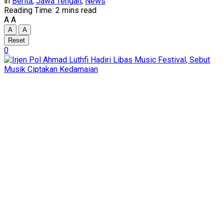
in
Berita
,
Jawa Tengah
,
News
Reading Time: 2 mins read
A
A
A
A
Reset
0