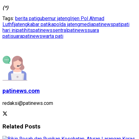
(*)
Tags:
berita pati
gubernur jateng
Irjen Pol Ahmad
Luthfi
jateng
kabar pati
kapolda jateng
mediapatinews
pati
pati
hari ini
patihits
patinews
sentralpatinews
suara
pati
suarapatinews
warta pati
patinews.com
redaksi@patinews.com
Related
Posts