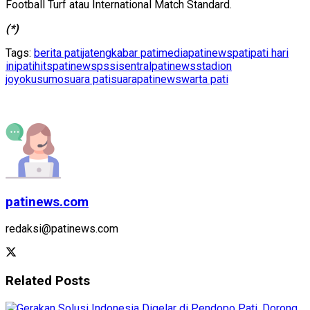
Football Turf atau International Match Standard.
(*)
Tags:
berita pati
jateng
kabar pati
mediapatinews
pati
pati hari
ini
patihits
patinews
pssi
sentralpatinews
stadion
joyokusumo
suara pati
suarapatinews
warta pati
patinews.com
redaksi@patinews.com
Related
Posts