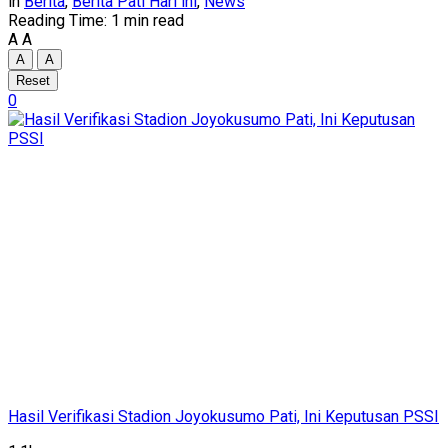
in
Berita
,
Berita Pati Hari ini
,
News
Reading Time: 1 min read
A
A
A
A
Reset
0
Hasil Verifikasi Stadion Joyokusumo Pati, Ini Keputusan PSSI