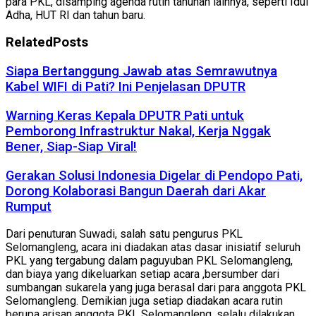
para PKL, disamping agenda rutin tahunan lainnya, seperti Idul
Adha, HUT RI dan tahun baru.
Related
Posts
Siapa Bertanggung Jawab atas Semrawutnya
Kabel WIFI di Pati? Ini Penjelasan DPUTR
Warning Keras Kepala DPUTR Pati untuk
Pemborong Infrastruktur Nakal, Kerja Nggak
Bener, Siap-Siap Viral!
Gerakan Solusi Indonesia Digelar di Pendopo Pati,
Dorong Kolaborasi Bangun Daerah dari Akar
Rumput
Dari penuturan Suwadi, salah satu pengurus PKL
Selomangleng, acara ini diadakan atas dasar inisiatif seluruh
PKL yang tergabung dalam paguyuban PKL Selomangleng,
dan biaya yang dikeluarkan setiap acara ,bersumber dari
sumbangan sukarela yang juga berasal dari para anggota PKL
Selomangleng. Demikian juga setiap diadakan acara rutin
berupa arisan anggota PKL Selomangleng, selalu dilakukan