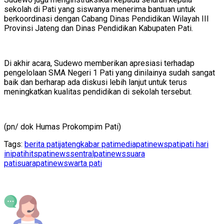
sekolah di Pati yang siswanya menerima bantuan untuk
berkoordinasi dengan Cabang Dinas Pendidikan Wilayah III
Provinsi Jateng dan Dinas Pendidikan Kabupaten Pati.
Di akhir acara, Sudewo memberikan apresiasi terhadap
pengelolaan SMA Negeri 1 Pati yang dinilainya sudah sangat
baik dan berharap ada diskusi lebih lanjut untuk terus
meningkatkan kualitas pendidikan di sekolah tersebut.
(pn/ dok Humas Prokompim Pati)
Tags:
berita pati
jateng
kabar pati
mediapatinews
pati
pati hari
ini
patihits
patinews
sentralpatinews
suara
pati
suarapatinews
warta pati