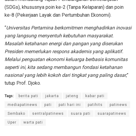
(SDGs), khususnya poin ke-2 (Tanpa Kelaparan) dan poin
ke-8 (Pekerjaan Layak dan Pertumbuhan Ekonomi).
“
Universitas Pertamina berkomitmen menghadirkan inovasi
yang langsung menyentuh kebutuhan masyarakat.
Masalah ketahanan energi dan pangan yang diserukan
Presiden memerlukan respons akademis yang aplikatif.
Melalui penguatan ekonomi keluarga berbasis komunitas
seperti ini, kita sedang membangun fondasi ketahanan
nasional yang lebih kokoh dari tingkat yang paling dasar
,”
tutup Prof. Djoko.
Tags:
berita pati
jakarta
jateng
kabar pati
mediapatinews
pati
pati hari ini
patihits
patinews
Sembako
sentralpatinews
suara pati
suarapatinews
Uper
warta pati