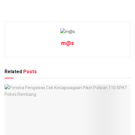
m@s
Related
Posts