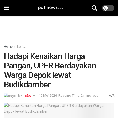
Home
Berita
Hadapi Kenaikan Harga
Pangan, UPER Berdayakan
Warga Depok lewat
Budikdamber
A
by
m@s
10 Mei 2026
Reading Time: 2 mins read
A