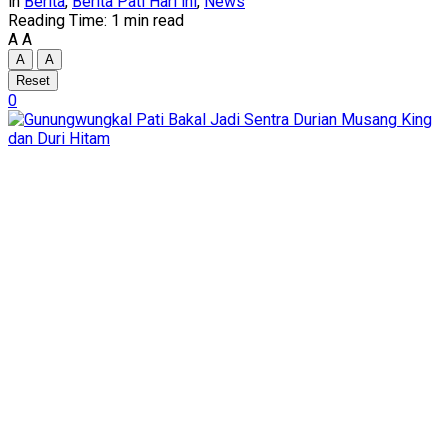
in
Berita
,
Berita Pati Hari ini
,
News
Reading Time: 1 min read
A
A
A
A
Reset
0