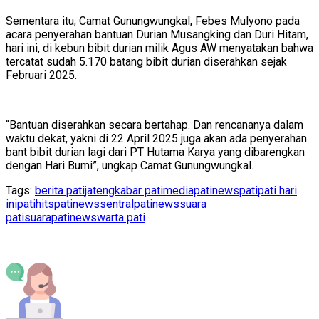
Sementara itu, Camat Gunungwungkal, Febes Mulyono pada
acara penyerahan bantuan Durian Musangking dan Duri Hitam,
hari ini, di kebun bibit durian milik Agus AW menyatakan bahwa
tercatat sudah 5.170 batang bibit durian diserahkan sejak
Februari 2025.
“Bantuan diserahkan secara bertahap. Dan rencananya dalam
waktu dekat, yakni di 22 April 2025 juga akan ada penyerahan
bant bibit durian lagi dari PT Hutama Karya yang dibarengkan
dengan Hari Bumi”, ungkap Camat Gunungwungkal.
Tags:
berita pati
jateng
kabar pati
mediapatinews
pati
pati hari
ini
patihits
patinews
sentralpatinews
suara
pati
suarapatinews
warta pati