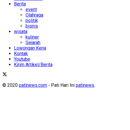
Berita
event
Olahraga
politik
bisnis
wisata
kuliner
Sejarah
Lowongan Kerja
Kontak
Youtube
Kirim Artikel/Berita
© 2020
patinews.com
- Pati Hari Ini
patinews
.