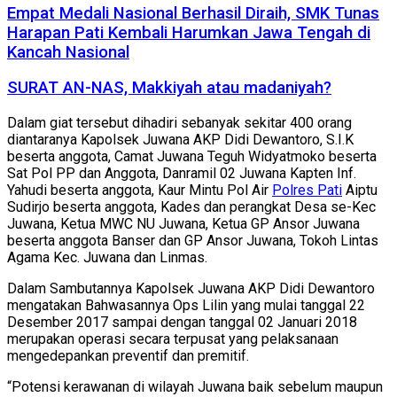
Empat Medali Nasional Berhasil Diraih, SMK Tunas
Harapan Pati Kembali Harumkan Jawa Tengah di
Kancah Nasional
SURAT AN-NAS, Makkiyah atau madaniyah?
Dalam giat tersebut dihadiri sebanyak sekitar 400 orang
diantaranya Kapolsek Juwana AKP Didi Dewantoro, S.I.K
beserta anggota, Camat Juwana Teguh Widyatmoko beserta
Sat Pol PP dan Anggota, Danramil 02 Juwana Kapten Inf.
Yahudi beserta anggota, Kaur Mintu Pol Air
Polres Pati
Aiptu
Sudirjo beserta anggota, Kades dan perangkat Desa se-Kec
Juwana, Ketua MWC NU Juwana, Ketua GP Ansor Juwana
beserta anggota Banser dan GP Ansor Juwana, Tokoh Lintas
Agama Kec. Juwana dan Linmas.
Dalam Sambutannya Kapolsek Juwana AKP Didi Dewantoro
mengatakan Bahwasannya Ops Lilin yang mulai tanggal 22
Desember 2017 sampai dengan tanggal 02 Januari 2018
merupakan operasi secara terpusat yang pelaksanaan
mengedepankan preventif dan premitif.
“Potensi kerawanan di wilayah Juwana baik sebelum maupun