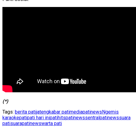
(*)
Tags:
berita pati
jateng
kabar pati
mediapatinews
Ngemis
karaoke
pati
pati hari ini
patihits
patinews
sentralpatinews
suara
pati
suarapatinews
warta pati