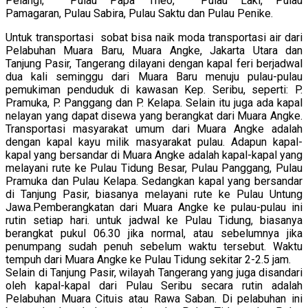
Pelangi, Pulau Papa Theo, Pulau Laki, Pulau
Pamagaran, Pulau Sabira, Pulau Saktu dan Pulau Penike.
Untuk transportasi sobat bisa naik moda transportasi air dari
Pelabuhan Muara Baru, Muara Angke, Jakarta Utara dan
Tanjung Pasir, Tangerang dilayani dengan kapal feri berjadwal
dua kali seminggu dari Muara Baru menuju pulau-pulau
pemukiman penduduk di kawasan Kep. Seribu, seperti: P.
Pramuka, P. Panggang dan P. Kelapa. Selain itu juga ada kapal
nelayan yang dapat disewa yang berangkat dari Muara Angke.
Transportasi masyarakat umum dari Muara Angke adalah
dengan kapal kayu milik masyarakat pulau. Adapun kapal-
kapal yang bersandar di Muara Angke adalah kapal-kapal yang
melayani rute ke Pulau Tidung Besar, Pulau Panggang, Pulau
Pramuka dan Pulau Kelapa. Sedangkan kapal yang bersandar
di Tanjung Pasir, biasanya melayani rute ke Pulau Untung
Jawa.Pemberangkatan dari Muara Angke ke pulau-pulau ini
rutin setiap hari. untuk jadwal ke Pulau Tidung, biasanya
berangkat pukul 06.30 jika normal, atau sebelumnya jika
penumpang sudah penuh sebelum waktu tersebut. Waktu
tempuh dari Muara Angke ke Pulau Tidung sekitar 2-2.5 jam.
Selain di Tanjung Pasir, wilayah Tangerang yang juga disandari
oleh kapal-kapal dari Pulau Seribu secara rutin adalah
Pelabuhan Muara Cituis atau Rawa Saban. Di pelabuhan ini