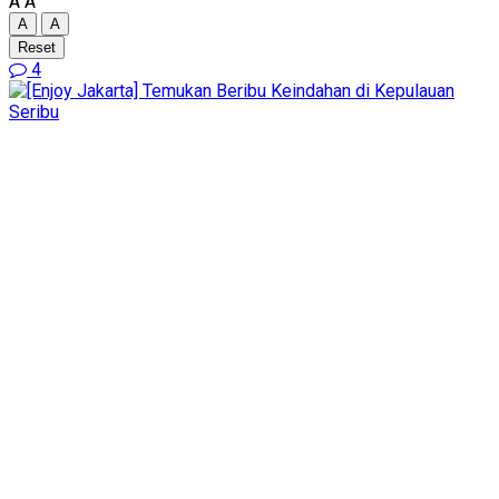
A
A
A
A
Reset
4