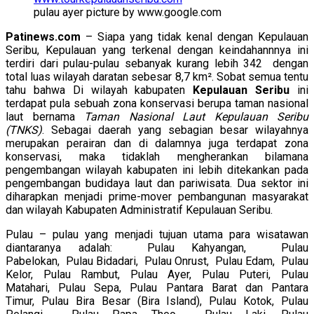
pulau ayer picture by www.google.com
Patinews.com
– Siapa yang tidak kenal dengan Kepulauan
Seribu, Kepulauan yang terkenal dengan keindahannnya ini
terdiri dari pulau-pulau sebanyak kurang lebih 342 dengan
total luas wilayah daratan sebesar 8,7 km². Sobat semua tentu
tahu bahwa Di wilayah kabupaten
Kepulauan Seribu
ini
terdapat pula sebuah zona konservasi berupa taman nasional
laut bernama
Taman Nasional Laut Kepulauan Seribu
(TNKS)
. Sebagai daerah yang sebagian besar wilayahnya
merupakan perairan dan di dalamnya juga terdapat zona
konservasi, maka tidaklah mengherankan bilamana
pengembangan wilayah kabupaten ini lebih ditekankan pada
pengembangan budidaya laut dan pariwisata. Dua sektor ini
diharapkan menjadi prime-mover pembangunan masyarakat
dan wilayah Kabupaten Administratif Kepulauan Seribu.
Pulau – pulau yang menjadi tujuan utama para wisatawan
diantaranya adalah: Pulau Kahyangan, Pulau
Pabelokan, Pulau Bidadari, Pulau Onrust, Pulau Edam, Pulau
Kelor, Pulau Rambut, Pulau Ayer, Pulau Puteri, Pulau
Matahari, Pulau Sepa, Pulau Pantara Barat dan Pantara
Timur, Pulau Bira Besar (Bira Island), Pulau Kotok, Pulau