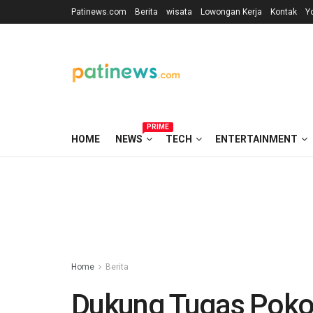
Patinews.com
Berita
wisata
Lowongan Kerja
Kontak
Y
PRIME
HOME
NEWS
TECH
ENTERTAINMENT
Home
Berita
Dukung Tugas Poko