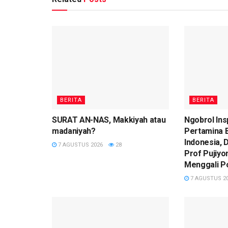
BERITA
BERITA
SURAT AN-NAS, Makkiyah atau
Ngobrol Ins
madaniyah?
Pertamina 
Indonesia,
7 AGUSTUS 2026
28
Prof Pujiy
Menggali P
7 AGUSTUS 2