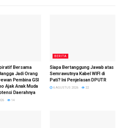
BERITA
piratif Bersama
Siapa Bertanggung Jawab atas
Bangga Jadi Orang
Semrawutnya Kabel WIFI di
 Dewan Pembina GSI
Pati? Ini Penjelasan DPUTR
ono Ajak Anak Muda
6 AGUSTUS 2026
22
otensi Daerahnya
026
14