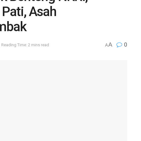
 Pati, Asah
mbak
A
0
Reading Time: 2 mins read
A