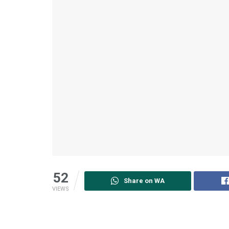
52
Share on WA
VIEWS