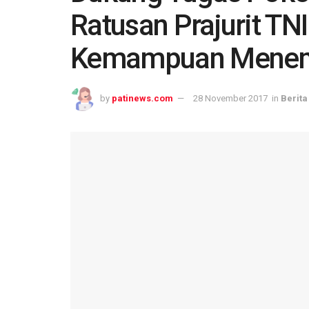
Ratusan Prajurit TNI
Kemampuan Mene
by
patinews.com
28 November 2017
in
Berita