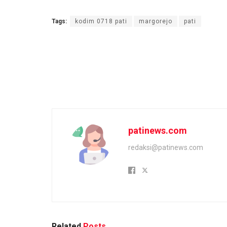
Tags:
kodim 0718 pati
margorejo
pati
patinews.com
redaksi@patinews.com
Related
Posts