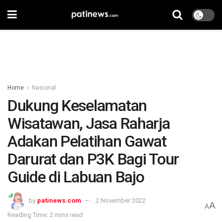
Home
Nasional
Dukung Keselamatan
Wisatawan, Jasa Raharja
Adakan Pelatihan Gawat
Darurat dan P3K Bagi Tour
Guide di Labuan Bajo
by
patinews.com
2 November 2022
A
A
Reading Time: 2 mins read