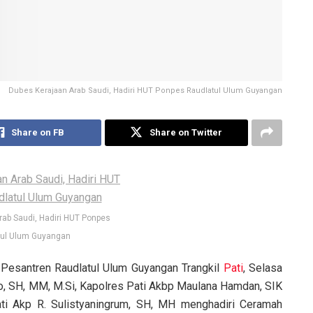
Dubes Kerajaan Arab Saudi, Hadiri HUT Ponpes Raudlatul Ulum Guyangan
Share on FB
Share on Twitter
ab Saudi, Hadiri HUT Ponpes
tul Ulum Guyangan
 Pesantren Raudlatul Ulum Guyangan Trangkil
Pati
, Selasa
to, SH, MM, M.Si, Kapolres Pati Akbp Maulana Hamdan, SIK
i Akp R. Sulistyaningrum, SH, MH menghadiri Ceramah