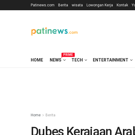
Patinews.com
Berita
wisata
Lowongan Kerja
Kontak
Y
PRIME
HOME
NEWS
TECH
ENTERTAINMENT
Home
Berita
Dubes Kerajaan Ara