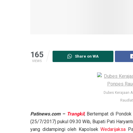
165
Share on WA
VIEWS
Dubes Kerajaan Ar
Raudla
Patinews.com –
Trangkil
, Bertempat di Pondok
(25/7/2017) pukul 09.30 Wib, Bupati Pati Haryan
yang didampingi oleh Kapolsek
Wedarijaksa
Pat