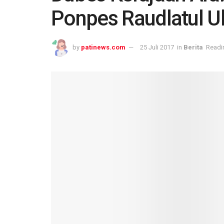
Ponpes Raudlatul 
by
patinews.com
25 Juli 2017
in
Berita
Readi