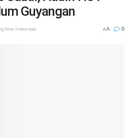
Ulum Guyangan
A
0
ng Time: 3 mins read
A