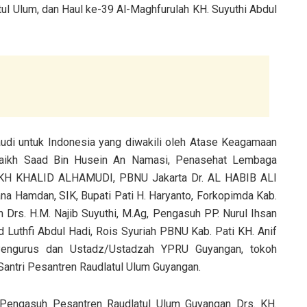
l Ulum, dan Haul ke-39 Al-Maghfurulah KH. Suyuthi Abdul
audi untuk Indonesia yang diwakili oleh Atase Keagamaan
Syaikh Saad Bin Husein An Namasi, Penasehat Lembaga
YAIKH KHALID ALHAMUDI, PBNU Jakarta Dr. AL HABIB ALI
 Hamdan, SIK, Bupati Pati H. Haryanto, Forkopimda Kab.
Drs. H.M. Najib Suyuthi, M.Ag, Pengasuh PP. Nurul Ihsan
uthfi Abdul Hadi, Rois Syuriah PBNU Kab. Pati KH. Anif
Pengurus dan Ustadz/Ustadzah YPRU Guyangan, tokoh
Santri Pesantren Raudlatul Ulum Guyangan.
Pengasuh Pesantren Raudlatul Ulum Guyangan Drs. KH.