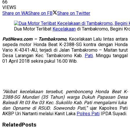
66
VIEWS
Share on WA
Share on FB
Share on Twitter
Dua Motor Terlibat
Kecelakaan
di Tambakromo, Begini Kr
PatiNews.com – Tambakromo
, Kecelakaan Lalu lintas antara
sepeda motor Honda Beat K-2388-SG kontra dengan Honda
Vario K-4341-AU, terjadi di Jalan Tambakromo – Maitan turut
Desa Larangan Kec. Tambakromo Kab.
Pati
. Minggu tanggal
01 April 2018 sekira pukul 16.00 Wib.
“Akibat kecelakaan tersebut, pembonceng Honda Beat K-
2388-SG Mundari (35 Tahun) warga Dukuh Papasan Desa
Baleadi Rt 03 Rw 03 Kec. Sukolilo Kab. Pati mengalami luka
dan Opname di RSUD. Soewondo Pati,”
ujar Kapolres Pati
AKBP Uri Nartanti melalui Kanit Laka
Polres Pati
IPDA Suyadi.
Related
Posts