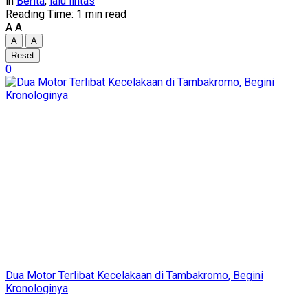
in
Berita
,
lalu lintas
Reading Time: 1 min read
A
A
A
A
Reset
0
Dua Motor Terlibat Kecelakaan di Tambakromo, Begini
Kronologinya