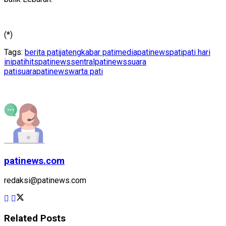
(*)
Tags:
berita pati
jateng
kabar pati
mediapatinews
pati
pati hari
ini
patihits
patinews
sentralpatinews
suara
pati
suarapatinews
warta pati
patinews.com
redaksi@patinews.com
Related
Posts