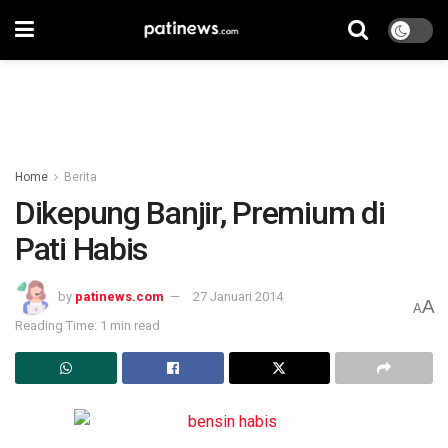
Home
Berita
Dikepung Banjir, Premium di
Pati Habis
by
patinews.com
27 Januari 2014
A
A
Reading Time: 1 min read