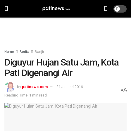
Home
Berita
Banjir
Diguyur Hujan Satu Jam, Kota
Pati Digenangi Air
by
patinews.com
21 Januari 2016
A
A
Reading Time: 1 min read