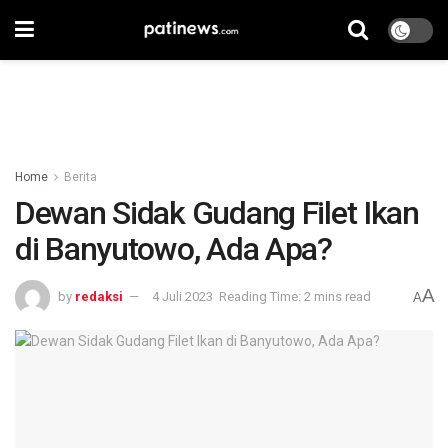
Home
Berita
Dewan Sidak Gudang Filet Ikan
di Banyutowo, Ada Apa?
A
by
redaksi
4 Juli 2023
Reading Time: 2 mins read
A