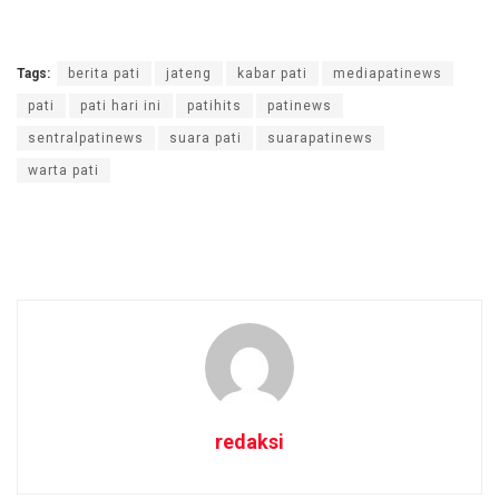
Tags:
berita pati
jateng
kabar pati
mediapatinews
pati
pati hari ini
patihits
patinews
sentralpatinews
suara pati
suarapatinews
warta pati
redaksi