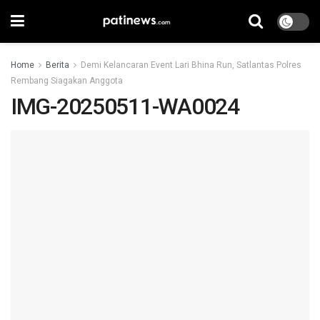
Home
Berita
Demi Kelancaran Event Lari Bhina Run, Satlantas Polres
Rembang Siagakan Anggota
IMG-20250511-WA0024