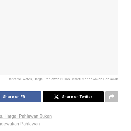
Danramil Wates, Hargai Pahlawan Bukan Berarti Mendewakan Pahlawan
Share on FB
Share on Twitter