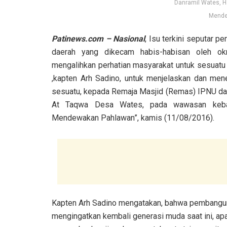
Danramil Wates, H
Mende
Patinews.com – Nasional
, Isu terkini seputar 
daerah yang dikecam habis-habisan oleh ok
mengalihkan perhatian masyarakat untuk sesuatu 
,kapten Arh Sadino, untuk menjelaskan dan me
sesuatu, kepada Remaja Masjid (Remas) IPNU da
At Taqwa Desa Wates, pada wawasan keban
Mendewakan Pahlawan”, kamis (11/08/2016).
Kapten Arh Sadino mengatakan, bahwa pembanguna
mengingatkan kembali generasi muda saat ini, ap