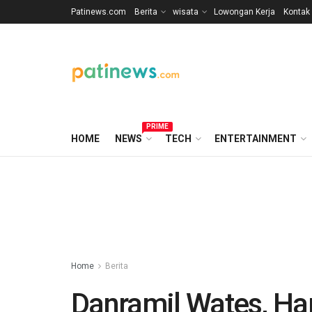
Patinews.com
Berita
wisata
Lowongan Kerja
Kontak
PRIME
HOME
NEWS
TECH
ENTERTAINMENT
Home
Berita
Danramil Wates, Ha