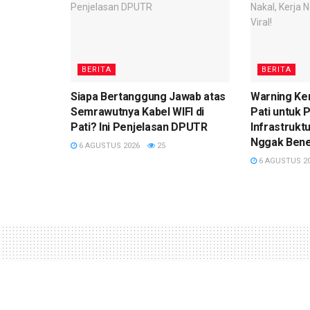
BERITA
BERITA
Siapa Bertanggung Jawab atas
Warning Ke
Semrawutnya Kabel WIFI di
Pati untuk
Pati? Ini Penjelasan DPUTR
Infrastruktu
Nggak Bener
6 AGUSTUS 2026
25
6 AGUSTUS 2