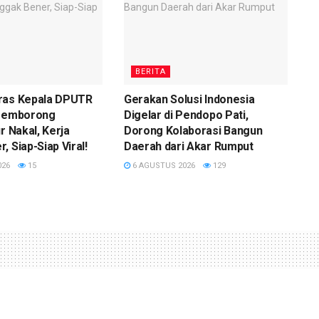
BERITA
ras Kepala DPUTR
Gerakan Solusi Indonesia
 Pemborong
Digelar di Pendopo Pati,
r Nakal, Kerja
Dorong Kolaborasi Bangun
, Siap-Siap Viral!
Daerah dari Akar Rumput
026
15
6 AGUSTUS 2026
129