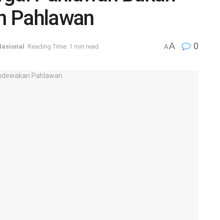
n Pahlawan
A
0
Nasional
Reading Time: 1 min read
A