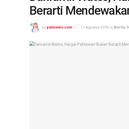
Berarti Mendewaka
by
patinews.com
11 Agustus 2016
in
Berita
,