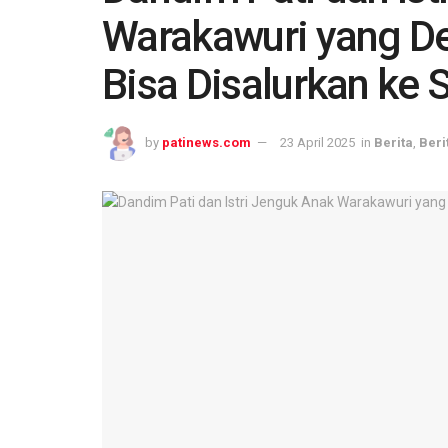
Warakawuri yang De
Bisa Disalurkan ke
by
patinews.com
23 April 2025
in
Berita
,
Beri