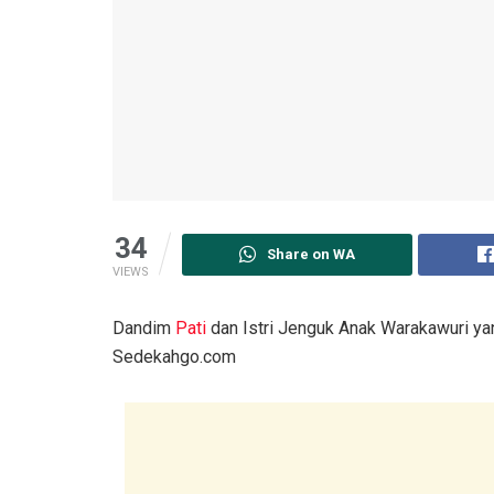
34
Share on WA
VIEWS
Dandim
Pati
dan Istri Jenguk Anak Warakawuri yan
Sedekahgo.com