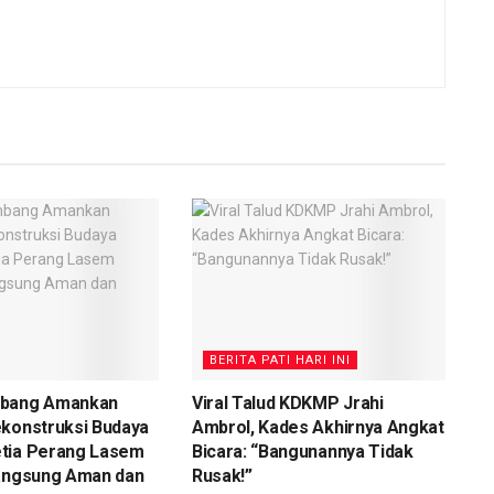
BERITA PATI HARI INI
mbang Amankan
Viral Talud KDKMP Jrahi
ekonstruksi Budaya
Ambrol, Kades Akhirnya Angkat
tia Perang Lasem
Bicara: “Bangunannya Tidak
langsung Aman dan
Rusak!”