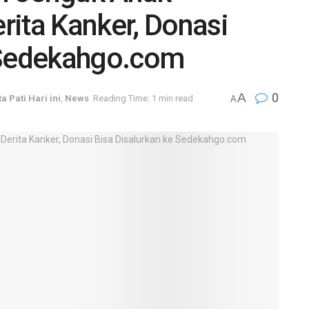
rita Kanker, Donasi
 Sedekahgo.com
A
0
ta Pati Hari ini
,
News
Reading Time: 1 min read
A