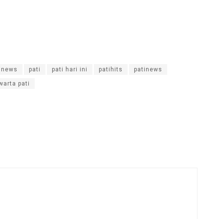
inews
pati
pati hari ini
patihits
patinews
warta pati