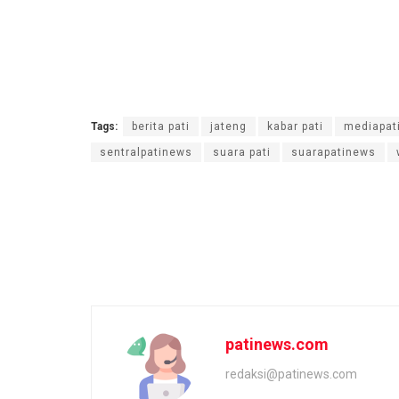
Tags:
berita pati
jateng
kabar pati
mediapat
sentralpatinews
suara pati
suarapatinews
patinews.com
redaksi@patinews.com