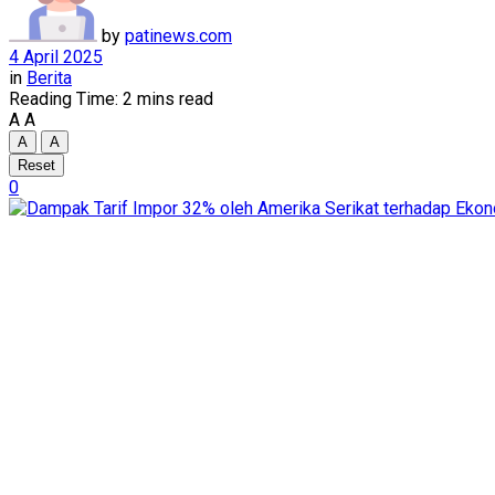
by
patinews.com
4 April 2025
in
Berita
Reading Time: 2 mins read
A
A
A
A
Reset
0