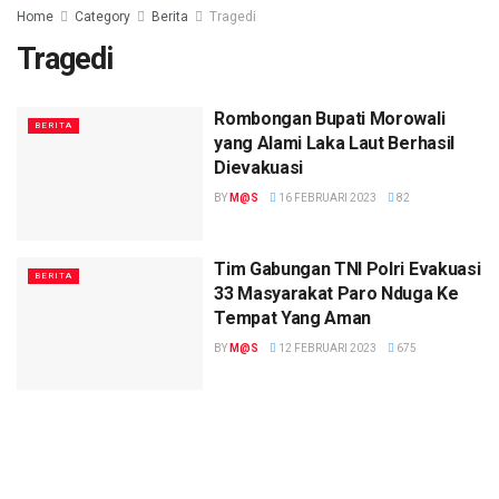
Home
Category
Berita
Tragedi
Tragedi
Rombongan Bupati Morowali
BERITA
yang Alami Laka Laut Berhasil
Dievakuasi
BY
M@S
16 FEBRUARI 2023
82
Tim Gabungan TNI Polri Evakuasi
BERITA
33 Masyarakat Paro Nduga Ke
Tempat Yang Aman
BY
M@S
12 FEBRUARI 2023
675