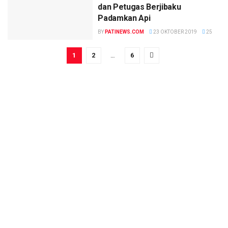
dan Petugas Berjibaku
Padamkan Api
BY
PATINEWS.COM
23 OKTOBER 2019
25
1
2
…
6