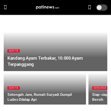
BERITA
Kandang Ayam Terbakar, 10.000 Ayam
Terpanggang
BERITA
BENCANA A
Setengah Jam, Rumah Suryadi Dumpil
Siap-siap, 
Ludes Dilalap Api
Bersih