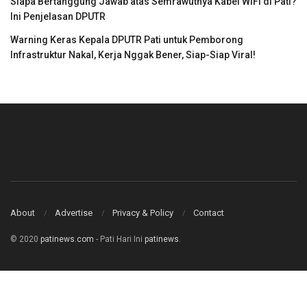
Siapa Bertanggung Jawab atas Semrawutnya Kabel WIFI di Pati?
Ini Penjelasan DPUTR
Warning Keras Kepala DPUTR Pati untuk Pemborong
Infrastruktur Nakal, Kerja Nggak Bener, Siap-Siap Viral!
About
Advertise
Privacy & Policy
Contact
© 2020
patinews.com
- Pati Hari Ini
patinews
.