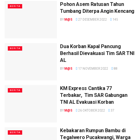
Pohon Asem Ratusan Tahun
BERITA
Tumbang Diterpa Angin Kencang
BY
M@S
27 DESEMBER 2022
145
Dua Korban Kapal Pancung
BERITA
Berhasil Dievakuasi Tim SAR TNI
AL
BY
M@S
17 NOVEMBER 2022
88
KM Express Cantika 77
BERITA
Terbakar, Tim SAR Gabungan
TNI AL Evakuasi Korban
BY
M@S
26 OKTOBER 2022
37
Kebakaran Rumpun Bambu di
BERITA
Tegalwero Pucakwangi, Warga