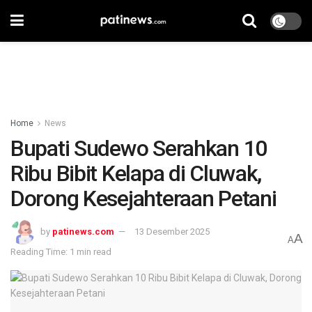
Home
News
Bupati Sudewo Serahkan 10
Ribu Bibit Kelapa di Cluwak,
Dorong Kesejahteraan Petani
by
patinews.com
13 Desember 2025
A
A
Reading Time: 1 min read