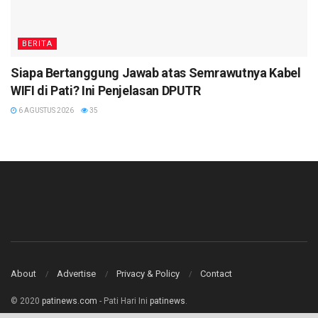
BERITA
Siapa Bertanggung Jawab atas Semrawutnya Kabel
WIFI di Pati? Ini Penjelasan DPUTR
6 AGUSTUS 2026
35
About
Advertise
Privacy & Policy
Contact
© 2020
patinews.com
- Pati Hari Ini
patinews
.