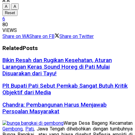
A
A
A
A
Reset
6
80
VIEWS
Share on WA
Share on FB
Share on Twitter
Related
Posts
Bikin Resah dan Rugikan Kesehatan, Aturan
Larangan Keras Sound Horeg di Pati Mulai
Disuarakan dari Tayu!
Plt Bupati Pati Sebut Pemkab Sangat Butuh Kritik
Objektif dari Media
Chandra: Pembangunan Harus Menjawab
Persoalan Masyarakat
Warga Desa Bageng Kecamatan
Gembong
,
Pati
, Jawa Tengah dihebohkan dengan tumbuhnya
Bunga Bangkai atau yang biasa disebut Raflesia arnoldi di