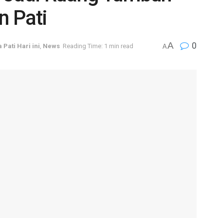
n Pati
A
0
a Pati Hari ini
,
News
Reading Time: 1 min read
A