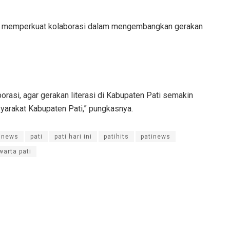
erus memperkuat kolaborasi dalam mengembangkan gerakan
orasi, agar gerakan literasi di Kabupaten Pati semakin
arakat Kabupaten Pati,” pungkasnya.
inews
pati
pati hari ini
patihits
patinews
warta pati