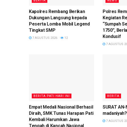
BERITA
NEWS
Kapolres Rembang Berikan
Polres Re
Dukungan Langsung kepada
Kegiatan R
Peserta Lomba Mobil Legend
“Sumpah Se
Tingkat SMP
1750”, Ber
Kondusif
7 AGUSTUS 2026
12
7 AGUSTUS 2
BERITA PATI HARI INI
BERITA
Empat Medali Nasional Berhasil
SURAT AN-N
Diraih, SMK Tunas Harapan Pati
madaniyah?
Kembali Harumkan Jawa
7 AGUSTUS 2
Tengah di Kancah Nasional