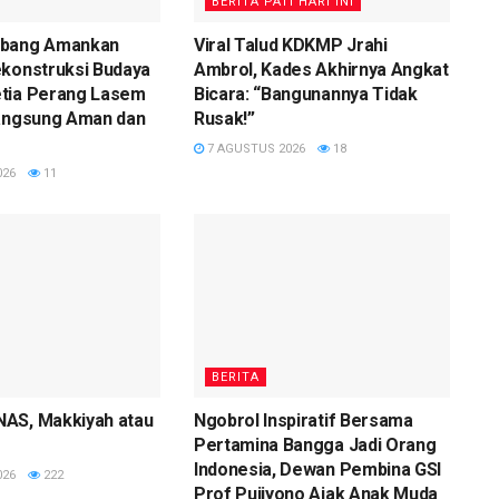
BERITA PATI HARI INI
mbang Amankan
Viral Talud KDKMP Jrahi
ekonstruksi Budaya
Ambrol, Kades Akhirnya Angkat
tia Perang Lasem
Bicara: “Bangunannya Tidak
langsung Aman dan
Rusak!”
7 AGUSTUS 2026
18
026
11
BERITA
AS, Makkiyah atau
Ngobrol Inspiratif Bersama
Pertamina Bangga Jadi Orang
Indonesia, Dewan Pembina GSI
026
222
Prof Pujiyono Ajak Anak Muda