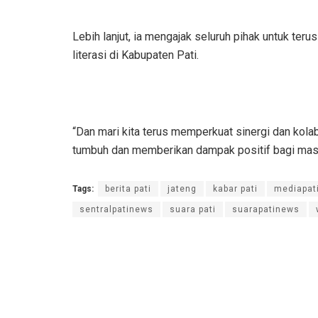
Lebih lanjut, ia mengajak seluruh pihak untuk t
literasi di Kabupaten Pati.
“Dan mari kita terus memperkuat sinergi dan kolab
tumbuh dan memberikan dampak positif bagi masy
Tags:
berita pati
jateng
kabar pati
mediapat
sentralpatinews
suara pati
suarapatinews