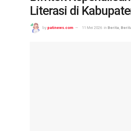
Literasi di Kabupate
by
patinews.com
11 Mei 2026
in
Berita
,
Berit