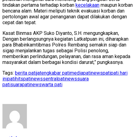
tindakan pertama terhadap korban
kecelakaan
maupun korban
bencana alam. Materi meliputi teknik evakuasi korban dan
pertolongan awal agar penanganan dapat dilakukan dengan
cepat dan tepat.
Kasat Binmas AKP Suko Diyanto, S.H. mengungkapkan,
Dengan berlangsungnya kegiatan Latkatpuan ini, diharapkan
para Bhabinkamtibmas Polres Rembang semakin siap dan
sigap menjalankan tugas sebagai Polisi penolong,
memberikan perlindungan, pelayanan, dan rasa aman kepada
masyarakat dalam berbagai kondisi darurat,” pungkasnya.
Tags:
berita pati
jateng
kabar pati
mediapatinews
pati
pati hari
ini
patihits
patinews
sentralpatinews
suara
pati
suarapatinews
warta pati