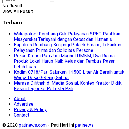
No Result
View All Result
Terbaru
Wakapolres Rembang Cek Pelayanan SPKT, Pastikan
Masyarakat Terlayani dengan Cepat dan Humanis
Kapolres Rembang Kunjungi Polsek Sarang, Tekankan
Pelayanan Prima dan Soliditas Personel
Pekan Kreasi Pati Jadi Magnet UMKM, Dwi Risma:
Produk Lokal Harus Naik Kelas dan Tembus Pasar
Lebih Luas
Kodim 0718/Pati Salurkan 14.500 Liter Air Bersih untuk
Warga Desa Gebang Gabus
Merasa Difitnah di Media Sosial, Konten Kreator Didik
Resmi Lapor ke Polresta Pati
About
Advertise
Privacy & Policy
Contact
© 2020
patinews.com
- Pati Hari Ini
patinews
.