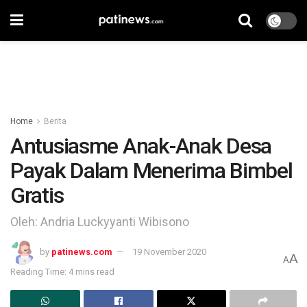
Home
Berita
Antusiasme Anak-Anak Desa
Payak Dalam Menerima Bimbel
Gratis
Oleh: Andria Luckyyanti Wibisono
by
patinews.com
19 November 2020
A
A
Reading Time: 4 mins read