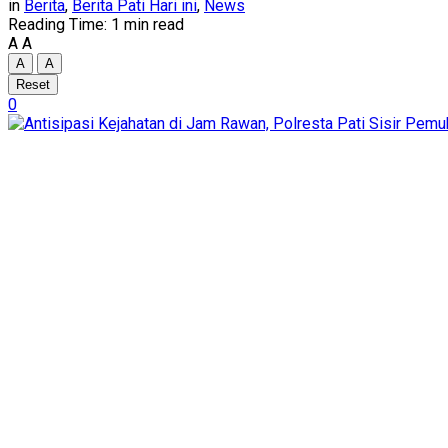
in
Berita
,
Berita Pati Hari ini
,
News
Reading Time: 1 min read
A
A
A
A
Reset
0