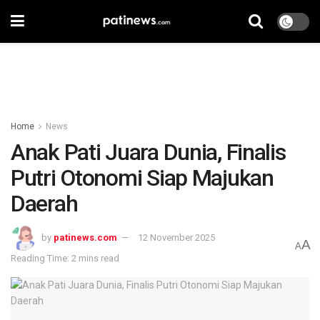
Home
News
Anak Pati Juara Dunia, Finalis
Putri Otonomi Siap Majukan
Daerah
by
patinews.com
12 November 2025
A
A
Reading Time: 2 mins read