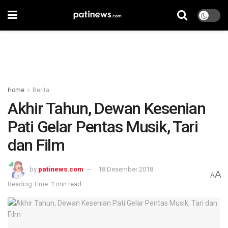
Home
Berita
Akhir Tahun, Dewan Kesenian
Pati Gelar Pentas Musik, Tari
dan Film
by
patinews.com
18 Desember 2018
A
A
Reading Time: 1 min read