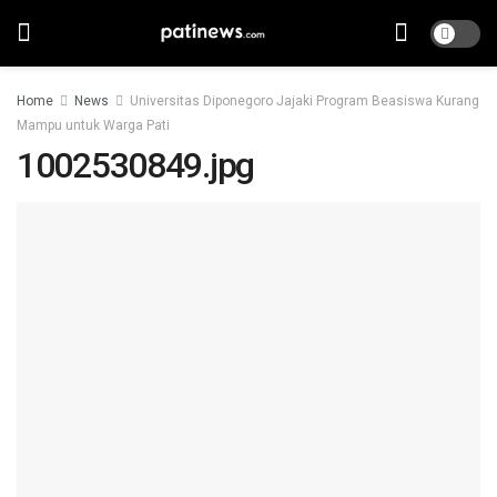
Home
News
Universitas Diponegoro Jajaki Program Beasiswa Kurang
Mampu untuk Warga Pati
1002530849.jpg