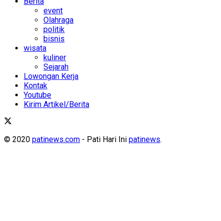
Berita
event
Olahraga
politik
bisnis
wisata
kuliner
Sejarah
Lowongan Kerja
Kontak
Youtube
Kirim Artikel/Berita
© 2020
patinews.com
- Pati Hari Ini
patinews
.