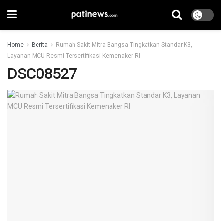
Home
Berita
Rumah Sakit Mitra Bangsa Tingkatkan Standar K3,
Layanan MCU Resmi Tersertifikasi Kemenaker RI
DSC08527