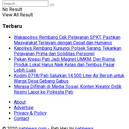
No Result
View All Result
Terbaru
Wakapolres Rembang Cek Pelayanan SPKT, Pastikan
Masyarakat Terlayani dengan Cepat dan Humanis
Kapolres Rembang Kunjungi Polsek Sarang, Tekankan
Pelayanan Prima dan Soliditas Personel
Pekan Kreasi Pati Jadi Magnet UMKM, Dwi Risma:
Produk Lokal Harus Naik Kelas dan Tembus Pasar
Lebih Luas
Kodim 0718/Pati Salurkan 14.500 Liter Air Bersih untuk
Warga Desa Gebang Gabus
Merasa Difitnah di Media Sosial, Konten Kreator Didik
Resmi Lapor ke Polresta Pati
About
Advertise
Privacy & Policy
Contact
© 2020
patinews.com
- Pati Hari Ini
patinews
.