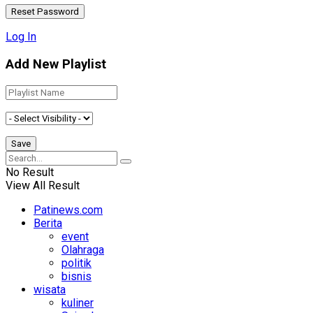
Log In
Add New Playlist
No Result
View All Result
Patinews.com
Berita
event
Olahraga
politik
bisnis
wisata
kuliner