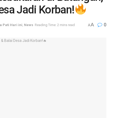
esa Jadi Korban!
A
0
a Pati Hari ini
,
News
Reading Time: 2 mins read
A