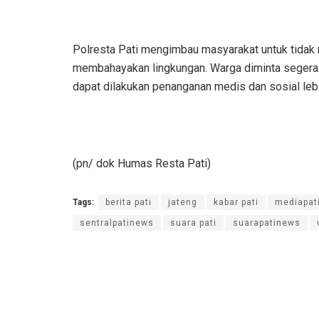
Polresta Pati mengimbau masyarakat untuk tida
membahayakan lingkungan. Warga diminta segera m
dapat dilakukan penanganan medis dan sosial lebih
(pn/ dok Humas Resta Pati)
Tags:
berita pati
jateng
kabar pati
mediapat
sentralpatinews
suara pati
suarapatinews