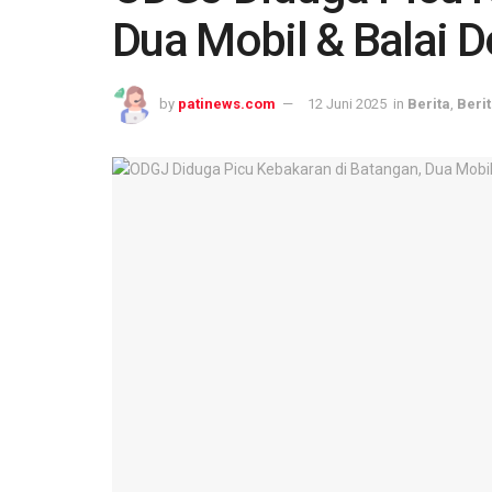
Dua Mobil & Balai D
by
patinews.com
12 Juni 2025
in
Berita
,
Berit