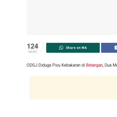
124
Share on WA
VIEWS
ODGJ Diduga Picu Kebakaran di
Batangan
, Dua M