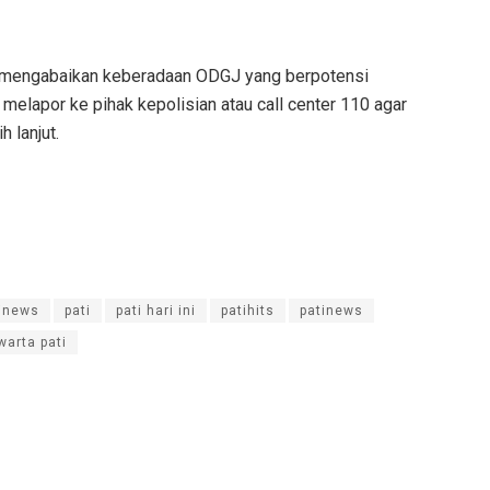
k mengabaikan keberadaan ODGJ yang berpotensi
elapor ke pihak kepolisian atau call center 110 agar
 lanjut.
inews
pati
pati hari ini
patihits
patinews
warta pati