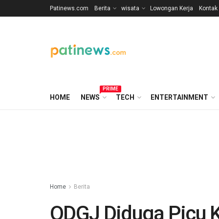
Patinews.com
Berita
wisata
Lowongan Kerja
Kontak
PRIME
HOME
NEWS
TECH
ENTERTAINMENT
Home
Berita
ODGJ Diduga Picu K