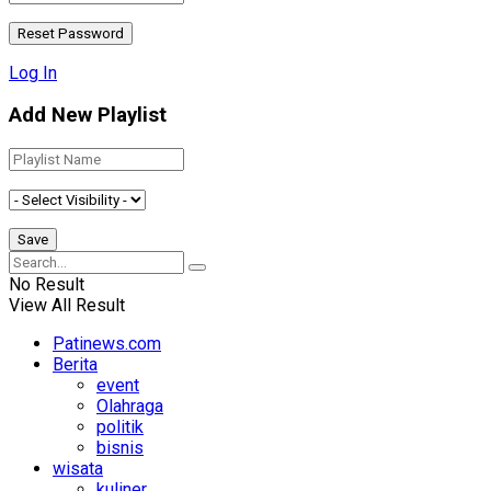
Log In
Add New Playlist
No Result
View All Result
Patinews.com
Berita
event
Olahraga
politik
bisnis
wisata
kuliner