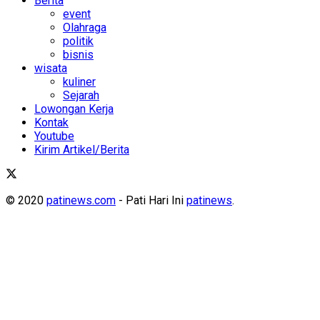
Berita
event
Olahraga
politik
bisnis
wisata
kuliner
Sejarah
Lowongan Kerja
Kontak
Youtube
Kirim Artikel/Berita
© 2020
patinews.com
- Pati Hari Ini
patinews
.