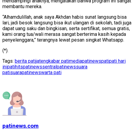
mendampingi anaknya, mengatakan bahwa program ini sangat
membantu mereka.
“Alhamdulillah, anak saya Akhdan habis sunat langsung bisa
lari, jadi besok langsung bisa ikut ulangan di sekolah, tadi juga
dapat uang saku dan bingkisan, serta sertifikat, semua gratis,
kami orang tua/wali merasa sangat berterima kasih kepada
penyelenggara,” terangnya lewat pesan singkat Whatsapp.
(*).
Tags:
berita pati
jateng
kabar pati
mediapatinews
pati
pati hari
ini
patihits
patinews
sentralpatinews
suara
pati
suarapatinews
warta pati
patinews.com