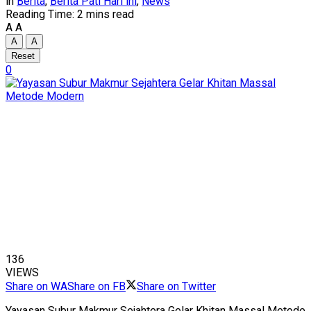
in
Berita
,
Berita Pati Hari ini
,
News
Reading Time: 2 mins read
A
A
A
A
Reset
0
136
VIEWS
Share on WA
Share on FB
Share on Twitter
Yayasan Subur Makmur Sejahtera Gelar Khitan Massal Metode