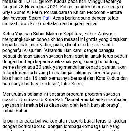
massal di HOTEL @Hom Kudus pada hari Minggu tepatnya
tanggal 28 November 2021. Kali ini hasil kolaborasi dengan
Griya Sehat Al Fatih, Persaudaraan Khitan Moderen Pantura
dan Yayasan Sejam
Pati
. Acara berlangsung dengan tetap
menaati protokol kesehatan dan berjalan lancar.
Ketua Yayasan Subur Makmur Sejahtera, Subur Wahyudi,
mengungkapkan bahwa khitan massal ini gratis yang ditujukan
kepada anak-anak yatim, piatu, dhuafa serta para santri
penghafal Al Qur’an. “Alhamdulillah kami sangat bahagia
sesuai dengan tujuan yayasan kami saat ini untuk terus peduli
dengan berbagi kepada anak-anak yang kurang beruntung,
semestinya ada 20 anak yang mendaftar kepada panitia, akan
tetapi karena ada yang berhalangan, akhirnya peserta yang
bisa hadir ada 16 anak semuanya berasal dari Kota Kudus dan
semuanya berhasil dikhitan”, tutur Subur.
Menurutnya selama ini sasaran program-program yayasan
masih didominasi di Kota Pati. “Mudah-mudahan kemanfaatan
yayasan ini makin bisa dirasakan oleh lebih banyak orang”,
imbuh Subur.
Ia pun mengaku bahwa kegiatan seperti bakal terus ia lakukan
dengan berkolaborasi dengan lembaga-lembaga lain yang