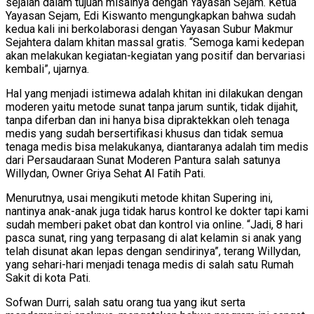
sejalan dalam tujuan misalnya dengan Yayasan Sejam. Ketua
Yayasan Sejam, Edi Kiswanto mengungkapkan bahwa sudah
kedua kali ini berkolaborasi dengan Yayasan Subur Makmur
Sejahtera dalam khitan massal gratis. “Semoga kami kedepan
akan melakukan kegiatan-kegiatan yang positif dan bervariasi
kembali”, ujarnya.
Hal yang menjadi istimewa adalah khitan ini dilakukan dengan
moderen yaitu metode sunat tanpa jarum suntik, tidak dijahit,
tanpa diferban dan ini hanya bisa dipraktekkan oleh tenaga
medis yang sudah bersertifikasi khusus dan tidak semua
tenaga medis bisa melakukanya, diantaranya adalah tim medis
dari Persaudaraan Sunat Moderen Pantura salah satunya
Willydan, Owner Griya Sehat Al Fatih Pati.
Menurutnya, usai mengikuti metode khitan Supering ini,
nantinya anak-anak juga tidak harus kontrol ke dokter tapi kami
sudah memberi paket obat dan kontrol via online. “Jadi, 8 hari
pasca sunat, ring yang terpasang di alat kelamin si anak yang
telah disunat akan lepas dengan sendirinya”, terang Willydan,
yang sehari-hari menjadi tenaga medis di salah satu Rumah
Sakit di kota Pati.
Sofwan Durri, salah satu orang tua yang ikut serta