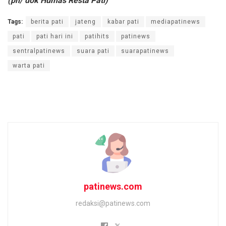
(pn/ dok Humas Resta Pati)
Tags:
berita pati
jateng
kabar pati
mediapatinews
pati
pati hari ini
patihits
patinews
sentralpatinews
suara pati
suarapatinews
warta pati
patinews.com
redaksi@patinews.com