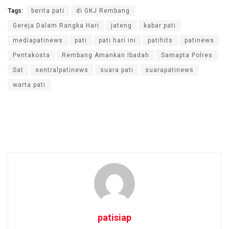
Tags:
berita pati
di GKJ Rembang
Gereja Dalam Rangka Hari
jateng
kabar pati
mediapatinews
pati
pati hari ini
patihits
patinews
Pentakosta
Rembang Amankan Ibadah
Samapta Polres
Sat
sentralpatinews
suara pati
suarapatinews
warta pati
patisiap