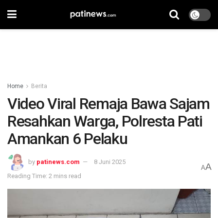
Home
Berita
Video Viral Remaja Bawa Sajam
Resahkan Warga, Polresta Pati
Amankan 6 Pelaku
by
patinews.com
8 Juni 2025
A
A
Reading Time: 2 mins read