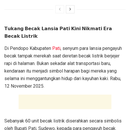
𝗧𝘂𝗸𝗮𝗻𝗴 𝗕𝗲𝗰𝗮𝗸 𝗟𝗮𝗻𝘀𝗶𝗮 𝗣𝗮𝘁𝗶 𝗞𝗶𝗻𝗶 𝗡𝗶𝗸𝗺𝗮𝘁𝗶 𝗘𝗿𝗮
𝗕𝗲𝗰𝗮𝗸 𝗟𝗶𝘀𝘁𝗿𝗶𝗸
Di Pendopo Kabupaten
Pati
, senyum para lansia pengayuh
becak tampak merekah saat deretan becak listrik berjejer
rapi di halaman. Bukan sekadar alat transportasi baru,
kendaraan itu menjadi simbol harapan bagi mereka yang
selama ini menggantungkan hidup dari kayuhan kaki. Rabu,
12 November 2025.
Sebanyak 60 unit becak listrik diserahkan secara simbolis
oleh Bupati Pati, Sudewo, kepada para pengayuh becak.