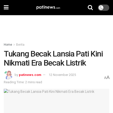
Home
Berita
Tukang Becak Lansia Pati Kini
Nikmati Era Becak Listrik
by
patinews.com
12 November 2025
A
A
Reading Time: 2 mins read