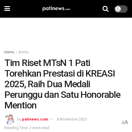
Home
Berita
Tim Riset MTsN 1 Pati
Torehkan Prestasi di KREASI
2025, Raih Dua Medali
Perunggu dan Satu Honorable
Mention
by
patinews.com
8 November 2025
A
A
Reading Time: 2 mins read