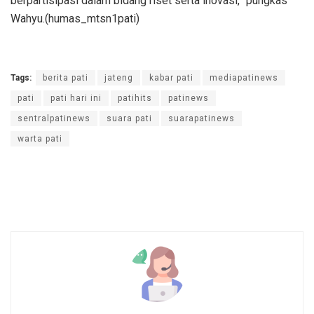
berpartisipasi dalam bidang riset serta inovasi,” pungkas
Wahyu.(humas_mtsn1pati)
Tags:
berita pati
jateng
kabar pati
mediapatinews
pati
pati hari ini
patihits
patinews
sentralpatinews
suara pati
suarapatinews
warta pati