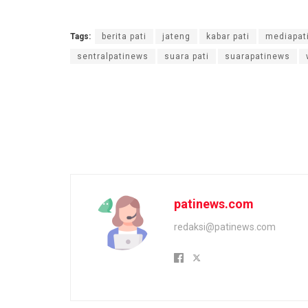
Tags:
berita pati
jateng
kabar pati
mediapat
sentralpatinews
suara pati
suarapatinews
patinews.com
redaksi@patinews.com