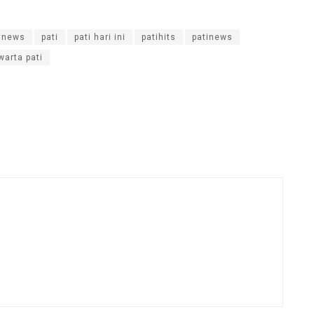
inews
pati
pati hari ini
patihits
patinews
warta pati