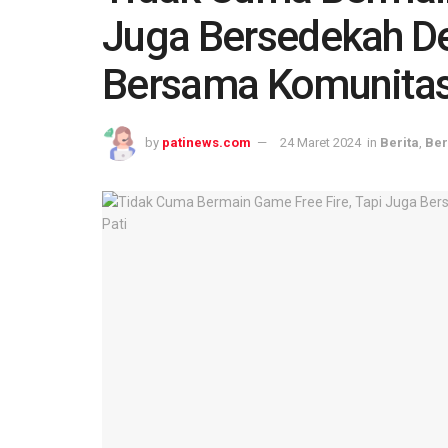
Juga Bersedekah De
Bersama Komunitas 
by
patinews.com
24 Maret 2024
in
Berita
,
Ber