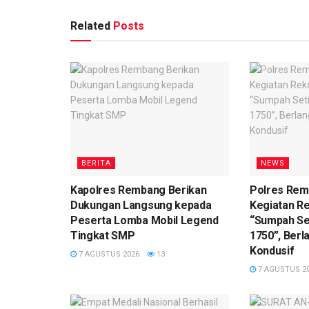
Related
Posts
BERITA
NEWS
Kapolres Rembang Berikan
Polres Re
Dukungan Langsung kepada
Kegiatan R
Peserta Lomba Mobil Legend
“Sumpah Se
Tingkat SMP
1750”, Ber
Kondusif
7 AGUSTUS 2026
13
7 AGUSTUS 2