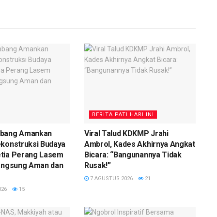
BERITA PATI HARI INI
mbang Amankan
Viral Talud KDKMP Jrahi
ekonstruksi Budaya
Ambrol, Kades Akhirnya Angkat
tia Perang Lasem
Bicara: “Bangunannya Tidak
langsung Aman dan
Rusak!”
7 AGUSTUS 2026
21
026
15