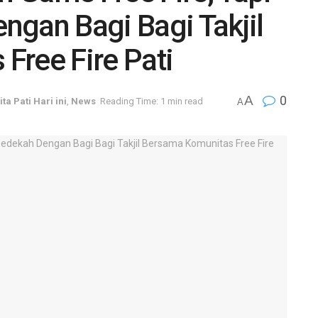
ngan Bagi Bagi Takjil
Free Fire Pati
A
0
ita Pati Hari ini
,
News
Reading Time: 1 min read
A