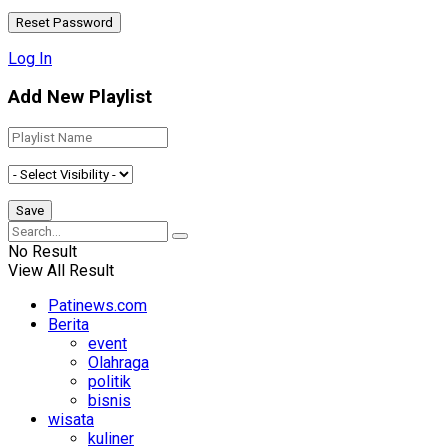
Log In
Add New Playlist
No Result
View All Result
Patinews.com
Berita
event
Olahraga
politik
bisnis
wisata
kuliner