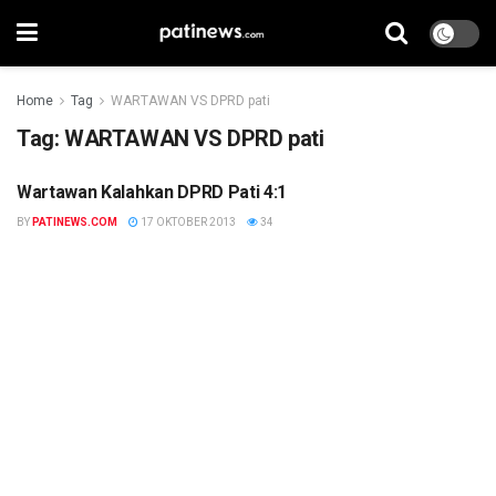
Home
Tag
WARTAWAN VS DPRD pati
Tag:
WARTAWAN VS DPRD pati
Wartawan Kalahkan DPRD Pati 4:1
BERITA
BY
PATINEWS.COM
17 OKTOBER 2013
34