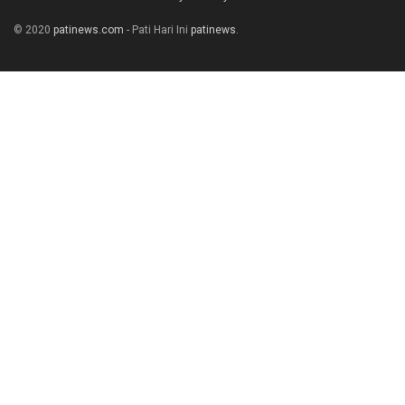
© 2020
patinews.com
- Pati Hari Ini
patinews
.