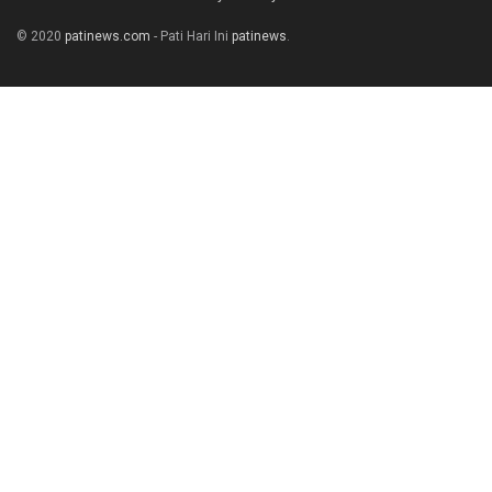
© 2020
patinews.com
- Pati Hari Ini
patinews
.