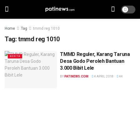
Home
Tag
tmmd reg 1010
Tag:
tmmd reg 1010
TMMD Reguler, Karang Taruna
BERITA
Desa Godo Peroleh Bantuan
3.000 Bibit Lele
BY
PATINEWS.COM
4 APRIL 2018
44