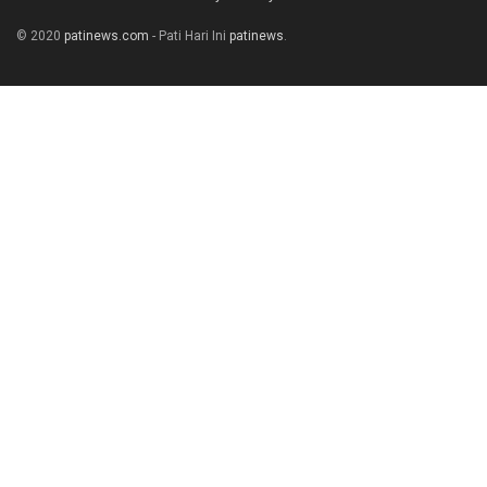
© 2020
patinews.com
- Pati Hari Ini
patinews
.